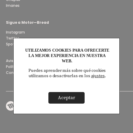
Imanes
Sigue a Motor—Bread
Instagram
Twitter
Spotify
UTILIZAMOS COOKIES PARA OFRECERTE
LA MEJOR EXPERIENCIA EN NUESTRA
Aviso Legal y Privacidad
WEB.
Política de Cookies
Puedes aprender más sobre qué cookies
Condiciones de uso y compra
utilizamos o desactivarlas en los
ajustes
.
Aceptar
© 2026 Joaquín
Desarrollado por
Ana
Labayen
Cirujano