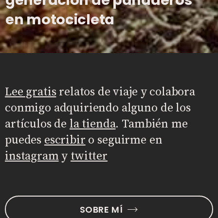
generación de panaderos
generación de panaderos
generación de panaderos
generación de panaderos
generación de panaderos
generación de panaderos
generación de panaderos
generación de panaderos
generación de panaderos
generación de panaderos
en motocicleta
en motocicleta
en motocicleta
en motocicleta
en motocicleta
en motocicleta
en motocicleta
en motocicleta
en motocicleta
en motocicleta
Lee gratis
relatos de viaje y colabora
conmigo adquiriendo alguno de los
artículos de
la tienda
. También me
puedes
escribir
o seguirme en
instagram
y
twitter
SOBRE MÍ