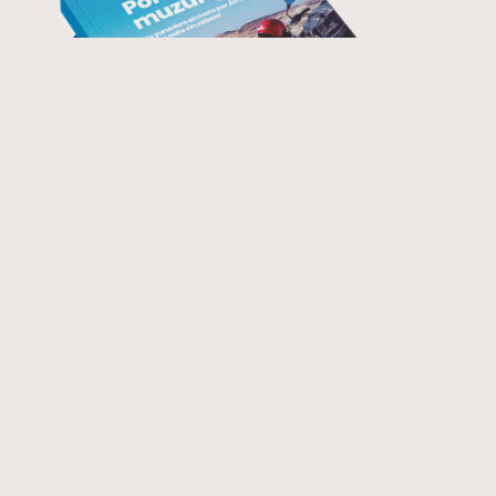
Lee los relatos africanos
con principio y final. En
papel o PDF desde
6 euros