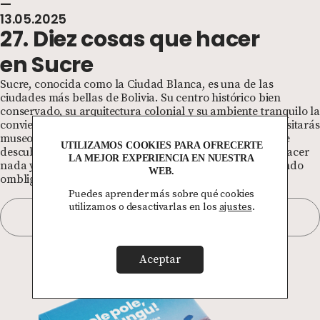
—
13.05.2025
27. Diez cosas que hacer
en Sucre
Sucre, conocida como la Ciudad Blanca, es una de las
ciudades más bellas de Bolivia. Su centro histórico bien
conservado, su arquitectura colonial y su ambiente tranquilo la
convierten en una parada ideal. Recorrerás sus calles, visitarás
museos, mercados y miradores. Tendrás días intensos de
UTILIZAMOS COOKIES PARA OFRECERTE
descubrimiento cultural e historia. También puedes no hacer
LA MEJOR EXPERIENCIA EN NUESTRA
nada y sumergirte en lo extremadamente local: el profundo
WEB.
ombligo del viajero solitario.
Puedes aprender más sobre qué cookies
utilizamos o desactivarlas en los
ajustes
.
SIGUE LEYENDO
Aceptar