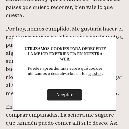
países que quiero recorrer, bien vale lo que
cuesta.
Por hoy, hemos cumplido. Me gustaría hacer el
rodaje por aquí para salir de viaje con la moto a
punto aprovechando que tengo que esperar
UTILIZAMOS COOKIES PARA OFRECERTE
algunos días más en la ciudad. Así que, para
LA MEJOR EXPERIENCIA EN NUESTRA
WEB.
sumar kilómetros, me voy a dar una vuelta
buscando las afueras, siguiendo el curso del
Puedes aprender más sobre qué cookies
utilizamos o desactivarlas en los
ajustes
.
río. Un paseo y unas empanadas en algún lugar
al aire libre, fuera de la ciudad, me parece la
mejor manera de celebrar el acontecimiento.
Aceptar
En un puesto a pie de carretera, paro a
comprar empanadas. La señora me sugiere
que también puedo comer allí si lo deseo. Así