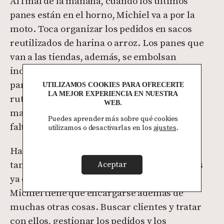
Al final de la mañana, cuando los últimos
panes están en el horno, Michiel va a por la
moto. Toca organizar los pedidos en sacos
reutilizados de harina o arroz. Los panes que
van a las tiendas, además, se embolsan
individualmente en papel con el sello de la
panadería. Una vez cargada, sale a hacer la
UTILIZAMOS COOKIES PARA OFRECERTE
LA MEJOR EXPERIENCIA EN NUESTRA
ruta. De vuelta, traerá algún saco de harina,
WEB.
mantequilla o cualquier otra cosa que haga
Puedes aprender más sobre qué cookies
falta.
utilizamos o desactivarlas en los
ajustes
.
Hacer pan no es difícil. Hacer buen pan,
tampoco. Pero hacer buen pan todos los días
Aceptar
ya es algo más complicado. En este caso,
Michiel tiene que encargarse además de
muchas otras cosas. Buscar clientes y tratar
con ellos, gestionar los pedidos y los