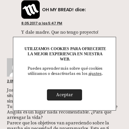
OH MY BREAD!
dice:
8.05.2017 a las 5:47 PM
Y dale madre. Que no tengo proyecto!
Responder
UTILIZAMOS COOKIES PARA OFRECERTE
LA MEJOR EXPERIENCIA EN NUESTRA
WEB.
JORGINA
dice:
Puedes aprender más sobre qué cookies
utilizamos o desactivarlas en los
ajustes
.
2.05.2017 a las 7:42 AM
Joaquín , enhorabuena en tu forma de resolver estas
Aceptar
situaciones complicadas y difíciles. Y en tu forma
sincera y auténtica de expresarte.
Tu entorno parece enviarte mensajes claros como que
Angola es un lugar nada recomendable. ¿Para que
arriesgar la vida?
Parece que los objetivos van apareciendo sobre la
marcha sin necesidad de programarlos. Esta en ti